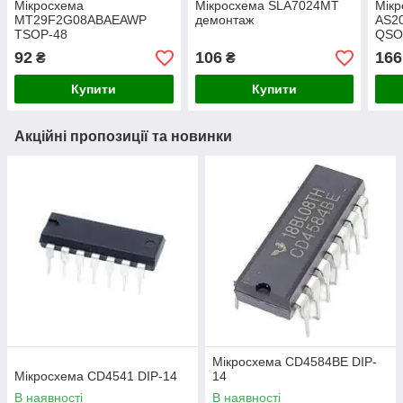
Мікросхема
Мікросхема SLA7024MT
Мікр
MT29F2G08ABAEAWP
демонтаж
AS2
TSOP-48
QSO
92
106
166
₴
₴
Купити
Купити
Акційні пропозиції та новинки
Мікросхема CD4584BE DIP-
Мікросхема СD4541 DIP-14
14
В наявності
В наявності