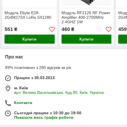
Модуль Ebyte E28-
Модуль RF2126 RF Power
Моду
2G4M27SX LoRa SX1280
Amplifier 400‑2700MHz
2G4
2.4GHZ 1W
551
460
459
₴
₴
Купити
Купити
Про нас
89% позитивних з 280 відгуків за рік
Працює з 30.03.2013
м. Київ
вул. Велика Васильківська, буд.80, Київ, Україна
Контакти
Сьогодні працює з 10:30 до 19:00
Показати весь графік роботи