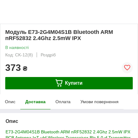
Модуль E73-2G4M04S1B Bluetooth ARM
nRF52832 2.4Ghz 2.5mW IPX
В наявності
Код: CK-12(8)
Роздріб
373
₴
Купити
Опис
Доставка
Оплата
Умови повернення
Опис
E73-2G4M04S1B Bluetooth ARM nRF52832 2.4Ghz 2.5mW IPX
PCB Antenna IoT uhf Wireless Transceiver Ble 5.0 rf Transmitter