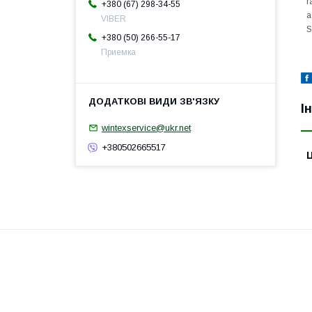
r
+380 (67) 298-34-55
a
VIBER
S
+380 (50) 266-55-17
Приемка
І
wintexservice@ukr.net
+380502665517
Ц