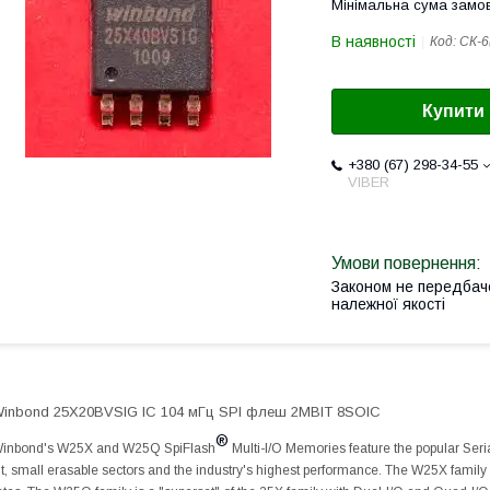
Мінімальна сума замов
В наявності
Код:
СК-6
Купити
+380 (67) 298-34-55
VIBER
Законом не передбач
належної якості
inbond 25X20BVSIG IC 104 мГц SPI флеш 2MBIT 8SOIC
®
inbond's W25X and W25Q SpiFlash
Multi-I/O Memories feature the popular Seria
it, small erasable sectors and the industry's highest performance. The W25X family 