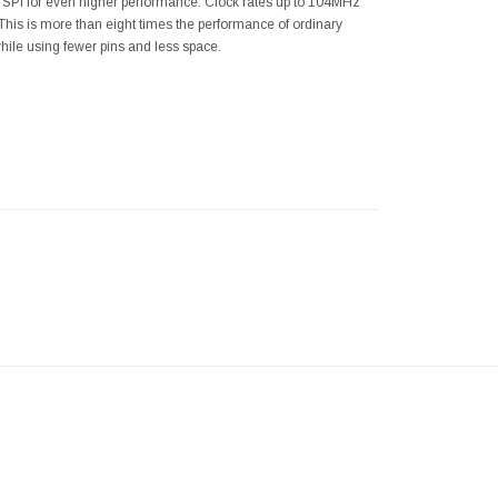
O SPI for even higher performance. Clock rates up to 104MHz
his is more than eight times the performance of ordinary
le using fewer pins and less space.