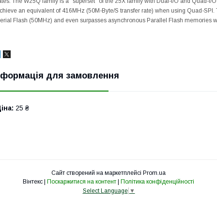
ates. The W25Q family is a "superset" of the 25X family with Dual-I/O and Quad-I/
chieve an equivalent of 416MHz (50M-Byte/S transfer rate) when using Quad-SPI. T
erial Flash (50MHz) and even surpasses asynchronous Parallel Flash memories whi
нформація для замовлення
іна:
25 ₴
Сайт створений на маркетплейсі
Prom.ua
Вінтекс |
Поскаржитися на контент
|
Політика конфіденційності
Select Language
▼