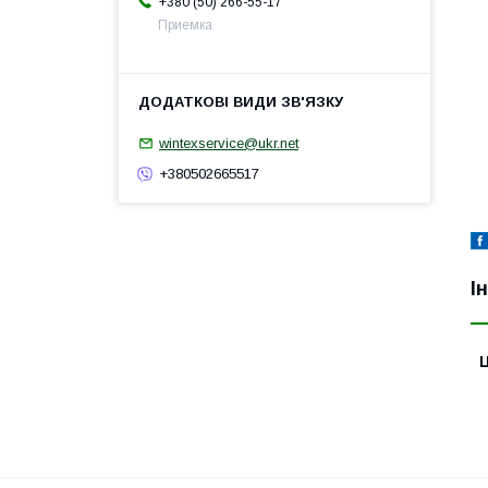
+380 (50) 266-55-17
Приемка
wintexservice@ukr.net
+380502665517
І
Ц