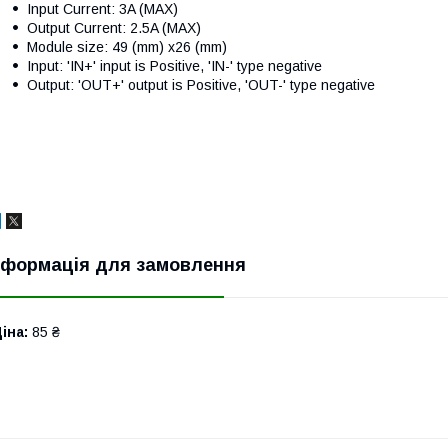
Input Current: 3A (MAX)
Output Current: 2.5A (MAX)
Module size: 49 (mm) x26 (mm)
Input: 'IN+' input is Positive, 'IN-' type negative
Output: 'OUT+' output is Positive, 'OUT-' type negative
нформація для замовлення
іна:
85 ₴