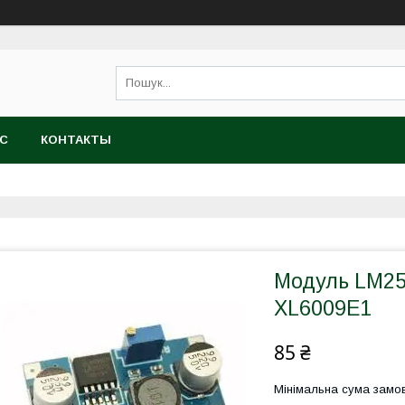
АС
КОНТАКТЫ
Модуль LM257
XL6009E1
85 ₴
Мінімальна сума замов