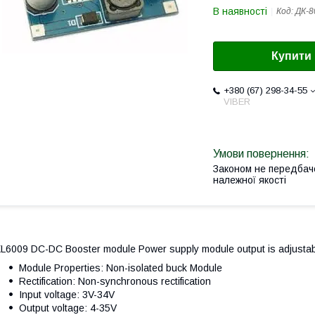
В наявності
Код:
ДК-8
Купити
+380 (67) 298-34-55
VIBER
Законом не передбач
належної якості
L6009 DC-DC Booster module Power supply module output is adjusta
Module Properties: Non-isolated buck Module
Rectification: Non-synchronous rectification
Input voltage: 3V-34V
Output voltage: 4-35V