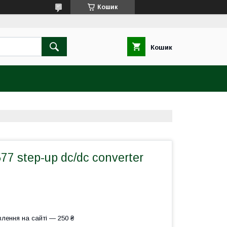
Кошик
Кошик
7 step-up dc/dc converter
лення на сайті — 250 ₴