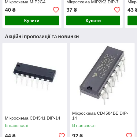
Мікросхема MIP2G4
Мікросхема MIP2K2 DIP-7
Мік
40
37
43
₴
₴
Купити
Купити
Акційні пропозиції та новинки
Мікросхема CD4584BE DIP-
Мікросхема СD4541 DIP-14
14
В наявності
В наявності
44
92
₴
₴