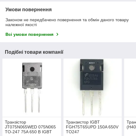
Умови повернення
Законом не передбачено повернення та обмін даного товару
належної якості
Всі умови повернення
Подібні товари компанії
Транзістор
Транзистор IGBT
Тра
JT075N065WED 075N065
FGH75T65UPD 150A 650V
(H40
TO-247 75A 650 В IGBT
TO247