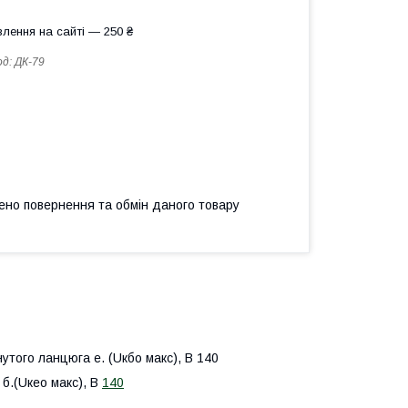
лення на сайті — 250 ₴
од:
ДК-79
ено повернення та обмін даного товару
нутого ланцюга е. (Uкбо макс), В 140
 б.(Uкео макс), В
140