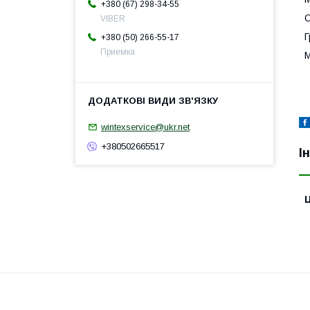
+380 (67) 298-34-55
С
VIBER
Г
+380 (50) 266-55-17
Приемка
М
wintexservice@ukr.net
+380502665517
І
Ц