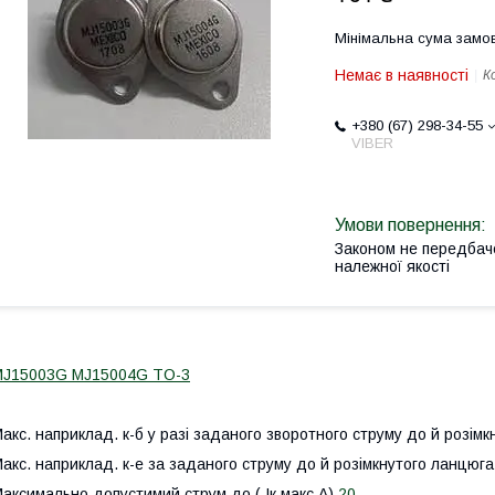
Мінімальна сума замов
Немає в наявності
К
+380 (67) 298-34-55
VIBER
Законом не передбач
належної якості
MJ15003G MJ15004G TO-3
акс. наприклад. к-б у разі заданого зворотного струму до й розімк
акс. наприклад. к-е за заданого струму до й розімкнутого ланцюга
аксимально допустимий струм до ( Iк макс.А)
20