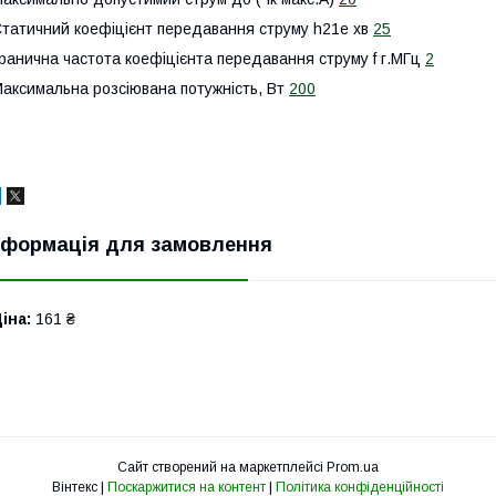
татичний коефіцієнт передавання струму h21е хв
25
ранична частота коефіцієнта передавання струму f г.МГц
2
аксимальна розсіювана потужність, Вт
200
нформація для замовлення
іна:
161 ₴
Сайт створений на маркетплейсі
Prom.ua
Вінтекс |
Поскаржитися на контент
|
Політика конфіденційності