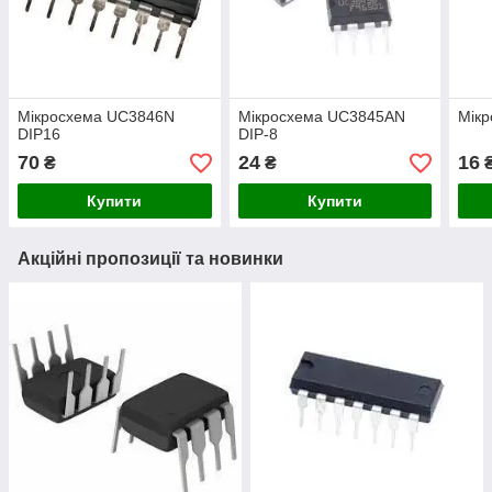
Мікросхема UC3846N
Мікросхема UC3845AN
Мік
DIP16
DIP-8
70
24
16
₴
₴
Купити
Купити
Акційні пропозиції та новинки