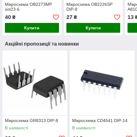
Мікросхема OB2273MP
Мікросхема OB2226SP
Мік
sot23-6
DIP-8
A81
40
27
13
₴
₴
Купити
Купити
Акційні пропозиції та новинки
Мікросхема GR8313 DIP-8
Мікросхема СD4541 DIP-14
В наявності
В наявності