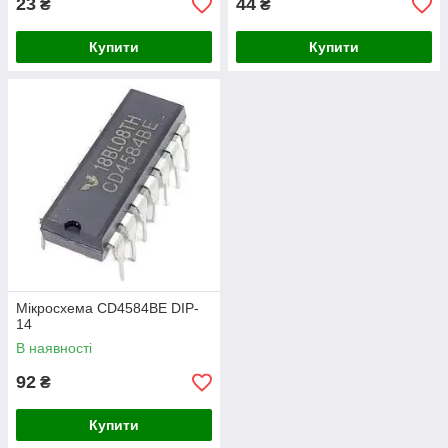
23
44
₴
₴
Купити
Купити
Мікросхема CD4584BE DIP-
14
В наявності
92
₴
Купити