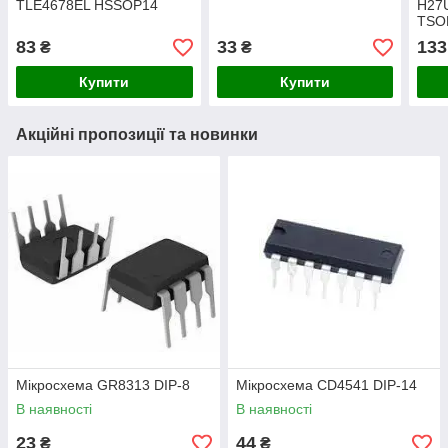
TLE4678EL HSSOP14
H27
TSO
83
33
133
₴
₴
Купити
Купити
Акційні пропозиції та новинки
Мікросхема GR8313 DIP-8
Мікросхема СD4541 DIP-14
В наявності
В наявності
23
44
₴
₴