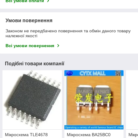
Всі умови оплати
Умови повернення
Законом не передбачено повернення та обмін даного товару
належної якості
Всі умови повернення
Подібні товари компанії
Мікросхема TLE4678
Мікросхема BA25BC0
Мік