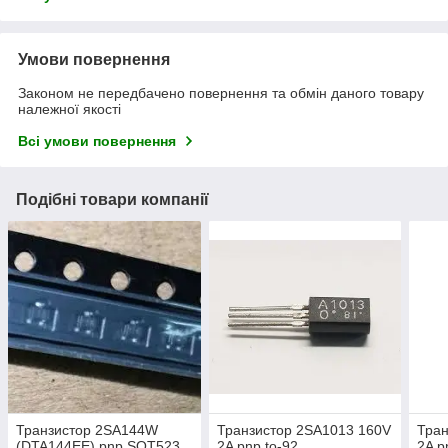
Умови повернення
Законом не передбачено повернення та обмін даного товару
належної якості
Всі умови повернення
Подібні товари компанії
Транзистор 2SA144W
Транзистор 2SA1013 160V
Тран
(DTA144EE) pnp SOT523
2A pnp to-92
2A p