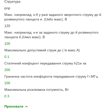
Структура
pnp
Макс. наприклад. к-б у разі заданого зворотного струму до й
розімкнутого ланцюга е. (Uкбо макс), В
120
Макс. наприклад. к-е за заданого струму до й розімкнутого
ланцюга б.(Uкео макс), В
100
Максимально допустимий струм до ( Iк макс.А)
0.1
Статичний коефіцієнт передавання струму h21е хв
200
Гранична частота коефіцієнта передавання струму f г.МГц
100
Максимальна розсіювана потужність, Вт
0.3
Приховати