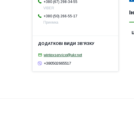
+380 (67) 298-34-55
VIBER
І
+380 (50) 266-55-17
Приемка
Ц
wintexservice@ukr.net
+380502665517