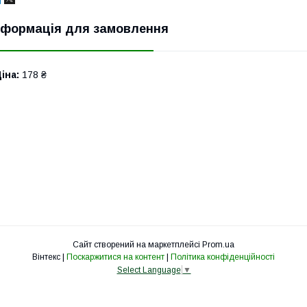
нформація для замовлення
іна:
178 ₴
Сайт створений на маркетплейсі
Prom.ua
Вінтекс |
Поскаржитися на контент
|
Політика конфіденційності
Select Language
▼