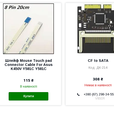
Шлейф Mouse Touch pad
CF to SATA
Connector Cable For Asus
ДК-214
K450V Y581C Y581C
308 ₴
115 ₴
Немає в наявності
В наявності
+380 (67) 298-34-55
Купити
VIBER